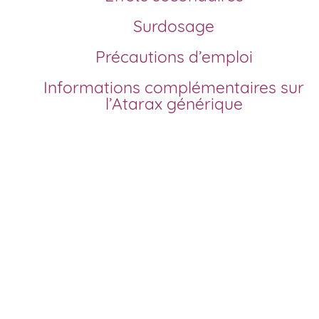
Surdosage
Précautions d’emploi
Informations complémentaires sur
l’Atarax générique
Comment acheter Atarax générique en France?
Depuis la disponibilité des versions génériques de
l’hydroxyzine, plusieurs laboratoires proposent des
comprimés d’Atarax générique. Vous pouvez désormais
réaliser votre achat de façon sécurisée, en ligne, dans tou
la France et sans ordonnance médicale formelle. Notre
pharmacie en ligne agréée vous offre un délai de traiteme
rapide, un prix moins cher et un paiement entièrement chiff
Pour profiter de notre offre la plus avantageuse, il suffit d
choisir le dosage adapté à vos besoins et de commander