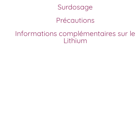
Surdosage
Précautions
Informations complémentaires sur le
Lithium
Comment acheter du lithium générique en
France?
Depuis la mise sur le marché des premières formules
génériques, le lithium, sous forme de carbonate de lithium,
est accessible pour un achat sécurisé. Pour acheter du
lithium pas cher en ligne et sans ordonnance en France, v
pouvez commander sur notre site agréé. Nous proposons
un processus simple : remplissez un court formulaire
médical, choisissez votre dosage, validez votre panier et
bénéficiez d’une livraison rapide. Profitez d’un traitement 
qualité au meilleur prix, sans frais cachés, et développez