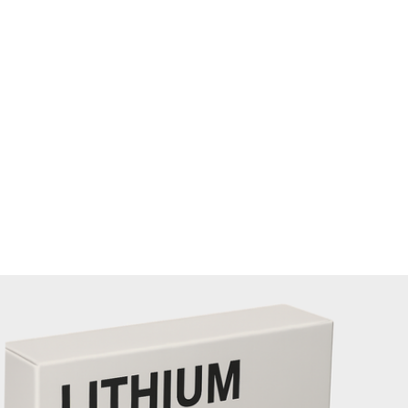
Le lithium crée-t-il une dépendance?
Non, il n’induit pas de dépendance pharmacologique. Le
sevrage psychologique peut toutefois survenir si le patien
craint la rechute.
Le lithium augmente-t-il la libido?
Aucun effet direct sur le désir sexuel n’est documenté. Les
troubles sexuels relèvent généralement des comorbidités
psychiatriques.
Recommandations avant chirurgie
Informez votre chirurgien de votre traitement. Le lithium p
nécessiter un arrêt temporaire en cas d’anesthésie généra
pour éviter la toxicité.