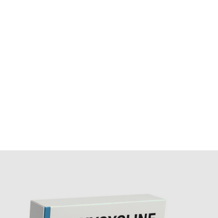
express disponible sous 24–48 heures.
Puis-je modifier ma commande après validation
Vous avez 2 heures pour changer la quantité ou l’offre.
Passé ce délai, contactez notre service client pour toute
demande.
Comment suivre mon colis?
Un numéro de suivi vous est envoyé par email dès
l’expédition. Vous pouvez suivre la progression sur notre s
ou via le transporteur.
Y a-t-il un service client pour les conseils?
Oui, nos pharmaciens sont disponibles du lundi au samedi
de 9h00 à 12h30 et de 14h30 à 19h00.